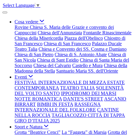
Select Language
▼
Cosa vedere
Rovine Chiesa S. Maria delle Grazie e convento dei
Cappuccini
Chiesa dell'Annunziata
Fontanile Rinascimentale
Chiesa della Misericordia
Piazza dell'Obelisco
Chiostro di
San Francesco
Chiesa di San Francesco
Palazzo Ducale
Teatro Talia
Chiesa e Convento dei SS. Cosma e Damiano
Chiesa di San Pietro
Chiesa di S. Antonio Abate
Chiesa di
San Nicola
Chiesa di Sant Egidio
Chiesa di Santa Maria del
Soccorso
Chiesa del Calvario
Castello e Mura
Chiesa della
Madonna della Stella
Santuario Maria SS. dell'Oriente
Eventi
FESTIVAL INTERNAZIONALE DI MEZZA ESTATE
CONTEMPORANEA
TEATRO TALIA
SOLENNITÀ
DEL VOLTO SANTO
IPPODROMO DEI MARSI
NOTTE ROMANTICA
DANTE'S STREET
ASCANIO
BIRRART
BIMBI IN FESTA
RASSEGNA
INTERNAZIONALE DEL FOLKLORE
CANTINE
NELLA ROCCIA
TAGLIACOZZO CITTÀ DI TAPPA
GIRO D’ITALIA 2025
Sport e Natura
Grotta “Beatrice Cenci”
La “Faggeta” di Marsia
Grotta del