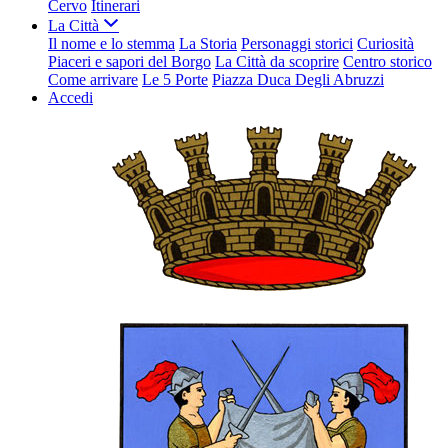
Cervo
Itinerari
La Città
Il nome e lo stemma
La Storia
Personaggi storici
Curiosità
Piaceri e sapori del Borgo
La Città da scoprire
Centro storico
Come arrivare
Le 5 Porte
Piazza Duca Degli Abruzzi
Accedi