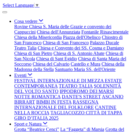
Select Language
▼
Cosa vedere
Rovine Chiesa S. Maria delle Grazie e convento dei
Cappuccini
Chiesa dell'Annunziata
Fontanile Rinascimentale
Chiesa della Misericordia
Piazza dell'Obelisco
Chiostro di
San Francesco
Chiesa di San Francesco
Palazzo Ducale
Teatro Talia
Chiesa e Convento dei SS. Cosma e Damiano
Chiesa di San Pietro
Chiesa di S. Antonio Abate
Chiesa di
San Nicola
Chiesa di Sant Egidio
Chiesa di Santa Maria del
Soccorso
Chiesa del Calvario
Castello e Mura
Chiesa della
Madonna della Stella
Santuario Maria SS. dell'Oriente
Eventi
FESTIVAL INTERNAZIONALE DI MEZZA ESTATE
CONTEMPORANEA
TEATRO TALIA
SOLENNITÀ
DEL VOLTO SANTO
IPPODROMO DEI MARSI
NOTTE ROMANTICA
DANTE'S STREET
ASCANIO
BIRRART
BIMBI IN FESTA
RASSEGNA
INTERNAZIONALE DEL FOLKLORE
CANTINE
NELLA ROCCIA
TAGLIACOZZO CITTÀ DI TAPPA
GIRO D’ITALIA 2025
Sport e Natura
Grotta “Beatrice Cenci”
La “Faggeta” di Marsia
Grotta del