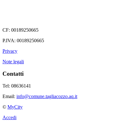
CF: 00189250665
P.IVA: 00189250665
Privacy
Note legali
Contatti
Tel: 08636141
Email:
info@comune.tagliacozzo.aq.it
©
MyCity
Accedi