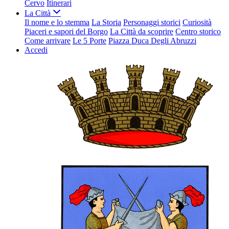
Cervo
Itinerari
La Città
Il nome e lo stemma
La Storia
Personaggi storici
Curiosità
Piaceri e sapori del Borgo
La Città da scoprire
Centro storico
Come arrivare
Le 5 Porte
Piazza Duca Degli Abruzzi
Accedi