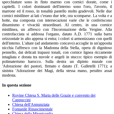
specchiature sono in finto marmo con cornici dorate, come i
capitelli. I colori dominanti dell'interno sono l'oro, l'avorio, il
marrone ed il rosso, in tonalità pastello molto gradevoli. Nelle due
cornici mistilinee ai lati c'erano due tele, ora scomparse. La volta e a
botte, ma composta con intersecazioni varie che le conferiscono
dinamismo e vivacità straordinari. Al centro, in una cornice
mistilinea, un affresco con l'Incoronazione della Vergine. Alla
controfacciata si addossa l'organo, datato A.D. 1771 sulla barra
orizzontale in alto appena si entra; i colori si armonizzano con quelli
dell'interno. L'altare (ad andamento concavo) accoglie in un'apposita
nicchia l'affresco con la Madonna della Stella, opera di dignitoso
pennello, dai delicati trapassi tonali, con cornice lignea riccamente
intagliata e dorata tra nuvole e angeli in stucco: tipico esempio di
polimaterismo barocco. Sulla destra un dipinto murale con
'Adorazione dei pastori, firmato e datato (T. Galletelli 1771); a
sinistra 'Adorazione dei Magi, della stessa mano, peraltro assai
modesta.
In questa sezione
Rovine Chiesa S. Maria delle Grazie e convento dei
Cappuccini
Chiesa dell'Annunziata
Fontanile Rinascimentale
Chiesa della Misericordia