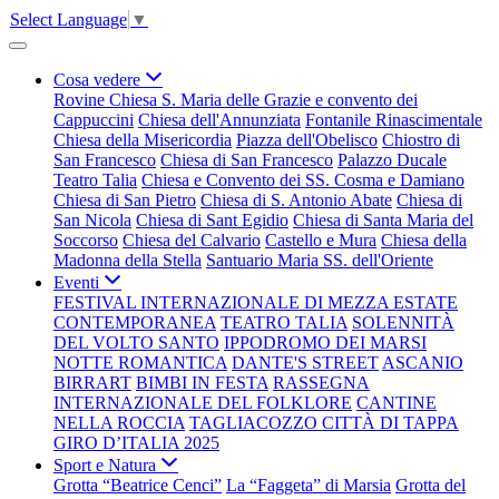
Select Language
▼
Cosa vedere
Rovine Chiesa S. Maria delle Grazie e convento dei
Cappuccini
Chiesa dell'Annunziata
Fontanile Rinascimentale
Chiesa della Misericordia
Piazza dell'Obelisco
Chiostro di
San Francesco
Chiesa di San Francesco
Palazzo Ducale
Teatro Talia
Chiesa e Convento dei SS. Cosma e Damiano
Chiesa di San Pietro
Chiesa di S. Antonio Abate
Chiesa di
San Nicola
Chiesa di Sant Egidio
Chiesa di Santa Maria del
Soccorso
Chiesa del Calvario
Castello e Mura
Chiesa della
Madonna della Stella
Santuario Maria SS. dell'Oriente
Eventi
FESTIVAL INTERNAZIONALE DI MEZZA ESTATE
CONTEMPORANEA
TEATRO TALIA
SOLENNITÀ
DEL VOLTO SANTO
IPPODROMO DEI MARSI
NOTTE ROMANTICA
DANTE'S STREET
ASCANIO
BIRRART
BIMBI IN FESTA
RASSEGNA
INTERNAZIONALE DEL FOLKLORE
CANTINE
NELLA ROCCIA
TAGLIACOZZO CITTÀ DI TAPPA
GIRO D’ITALIA 2025
Sport e Natura
Grotta “Beatrice Cenci”
La “Faggeta” di Marsia
Grotta del