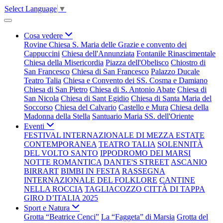
Select Language
▼
Cosa vedere
Rovine Chiesa S. Maria delle Grazie e convento dei
Cappuccini
Chiesa dell'Annunziata
Fontanile Rinascimentale
Chiesa della Misericordia
Piazza dell'Obelisco
Chiostro di
San Francesco
Chiesa di San Francesco
Palazzo Ducale
Teatro Talia
Chiesa e Convento dei SS. Cosma e Damiano
Chiesa di San Pietro
Chiesa di S. Antonio Abate
Chiesa di
San Nicola
Chiesa di Sant Egidio
Chiesa di Santa Maria del
Soccorso
Chiesa del Calvario
Castello e Mura
Chiesa della
Madonna della Stella
Santuario Maria SS. dell'Oriente
Eventi
FESTIVAL INTERNAZIONALE DI MEZZA ESTATE
CONTEMPORANEA
TEATRO TALIA
SOLENNITÀ
DEL VOLTO SANTO
IPPODROMO DEI MARSI
NOTTE ROMANTICA
DANTE'S STREET
ASCANIO
BIRRART
BIMBI IN FESTA
RASSEGNA
INTERNAZIONALE DEL FOLKLORE
CANTINE
NELLA ROCCIA
TAGLIACOZZO CITTÀ DI TAPPA
GIRO D’ITALIA 2025
Sport e Natura
Grotta “Beatrice Cenci”
La “Faggeta” di Marsia
Grotta del