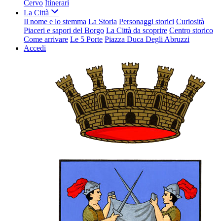
Cervo
Itinerari
La Città
Il nome e lo stemma
La Storia
Personaggi storici
Curiosità
Piaceri e sapori del Borgo
La Città da scoprire
Centro storico
Come arrivare
Le 5 Porte
Piazza Duca Degli Abruzzi
Accedi