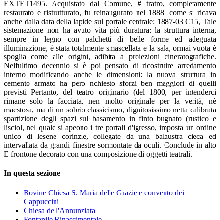
EXTET1495. Acquistato dal Comune, # tratro, completamente
restaurato e ristrutturato, fu reinaugurato nel 1888, come si ricava
anche dalla data della lapide sul portale centrale: 1887-03 C15, Tale
sistemazione non ha avuto vita più duratura: la struttura interna,
sempre in legno con palchetti di belle forme ed adeguata
illuminazione, è stata totalmente smascellata e la sala, ormai vuota è
spoglia come alle origini, adibita a proiezioni cineratografiche.
Nelfultimo decennio si è poi pensato di ricostruire arredamento
interno modificando anche le dimensioni: la nuova struttura in
cemento armato ha pero nchiesto sforzi ben maggiori di quelli
previsti Pertanto, del teatro originario (del 1800, per intenderci
rimane solo la facciata, nen molto originale per la verità, nè
maestosa, ma di un sobrio classicismo, dignitosissimo netta calibrata
spartizione degli spazi sul basamento in finto bugnato (rustico e
lisciol, nel quale si apeono i tre portali d'igresso, imposta un ordine
unico di lesene corinzie, collegate da una balaustra cieca ed
intervallata da grandi finestre sormontate da oculi. Conclude in alto
E frontone decorato con una composizione di oggetti teatrali.
In questa sezione
Rovine Chiesa S. Maria delle Grazie e convento dei
Cappuccini
Chiesa dell'Annunziata
Fontanile Rinascimentale