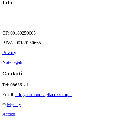
Info
CF: 00189250665
P.IVA: 00189250665
Privacy
Note legali
Contatti
Tel: 08636141
Email:
info@comune.tagliacozzo.aq.it
©
MyCity
Accedi