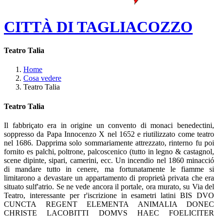
CITTÀ DI TAGLIACOZZO
Teatro Talia
Home
Cosa vedere
Teatro Talia
Teatro Talia
Il fabbriçato era in origine un convento di monaci benedectini,
soppresso da Papa Innocenzo X nel 1652 e riutilizzato come teatro
nel 1686. Dapprima solo sommariamente attrezzato, rinterno fu poi
fornito es palchi, poltrone, palcoscenico (tutto in legno & castagnol,
scene dipinte, sipari, camerini, ecc. Un incendio nel 1860 minacció
di mandare tutto in cenere, ma fortunatamente le fiamme si
limitarono a devastare un appartamento di proprietà privata che era
situato sulf'atrio. Se ne vede ancora il portale, ora murato, su Via del
Teatro, interessante per r'iscrizione in esametri latini BIS DVO
CUNCTA REGENT ELEMENTA ANIMALIA DONEC
CHRISTE LACOBITTI DOMVS HAEC FOELICITER