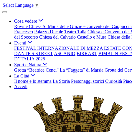
Select Language
▼
Cosa vedere
Rovine Chiesa S. Maria delle Grazie e convento dei Cappuccin
Francesco
Palazzo Ducale
Teatro Talia
Chiesa e Convento dei
del Soccorso
Chiesa del Calvario
Castello e Mura
Chiesa della
Eventi
FESTIVAL INTERNAZIONALE DI MEZZA ESTATE
CO
DANTE'S STREET
ASCANIO
BIRRART
BIMBI IN FEST
D’ITALIA 2025
Sport e Natura
Grotta “Beatrice Cenci”
La “Faggeta” di Marsia
Grotta del Cer
La Città
Il nome e lo stemma
La Storia
Personaggi storici
Curiosità
Piac
Accedi