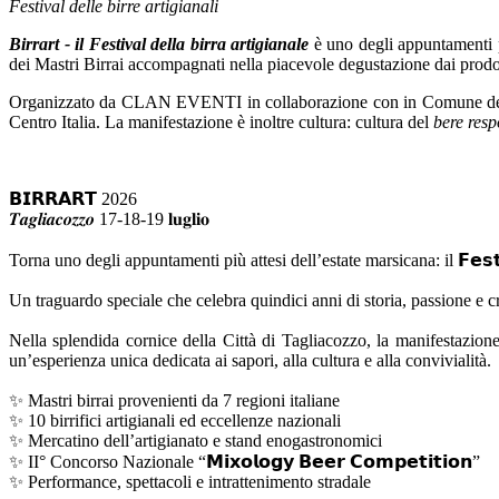
Festival delle birre artigianali
Birrart - il Festival della birra artigianale
è uno degli appuntamenti pi
dei Mastri Birrai accompagnati nella piacevole degustazione dai prodott
Organizzato da CLAN EVENTI in collaborazione con in Comune della Ci
Centro Italia. La manifestazione è inoltre cultura: cultura del
bere resp
𝗕𝗜𝗥𝗥𝗔𝗥𝗧 2026
𝑻𝒂𝒈𝒍𝒊𝒂𝒄𝒐𝒛𝒛𝒐 17-18-19 𝐥𝐮𝐠𝐥𝐢𝐨
Torna uno degli appuntamenti più attesi dell’estate marsicana: il 𝗙𝗲𝘀𝘁𝗶𝘃𝗮𝗹 
Un traguardo speciale che celebra quindici anni di storia, passione e cr
Nella splendida cornice della Città di Tagliacozzo, la manifestazio
un’esperienza unica dedicata ai sapori, alla cultura e alla convivialità.
✨ Mastri birrai provenienti da 7 regioni italiane
✨ 10 birrifici artigianali ed eccellenze nazionali
✨ Mercatino dell’artigianato e stand enogastronomici
✨ II° Concorso Nazionale “𝗠𝗶𝘅𝗼𝗹𝗼𝗴𝘆 𝗕𝗲𝗲𝗿 𝗖𝗼𝗺𝗽𝗲𝘁𝗶𝘁𝗶𝗼𝗻”
✨ Performance, spettacoli e intrattenimento stradale