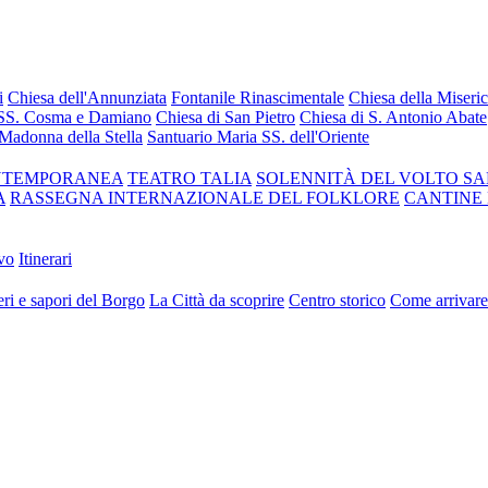
i
Chiesa dell'Annunziata
Fontanile Rinascimentale
Chiesa della Miseric
 SS. Cosma e Damiano
Chiesa di San Pietro
Chiesa di S. Antonio Abate
 Madonna della Stella
Santuario Maria SS. dell'Oriente
NTEMPORANEA
TEATRO TALIA
SOLENNITÀ DEL VOLTO S
A
RASSEGNA INTERNAZIONALE DEL FOLKLORE
CANTINE
vo
Itinerari
eri e sapori del Borgo
La Città da scoprire
Centro storico
Come arrivare