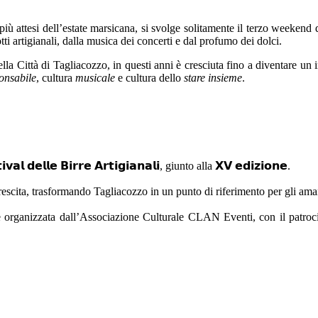
ù attesi dell’estate marsicana, si svolge solitamente il terzo weekend d
i artigianali, dalla musica dei concerti e dal profumo dei dolci.
ttà di Tagliacozzo, in questi anni è cresciuta fino a diventare un imp
onsabile
, cultura
musicale
e cultura dello
stare insieme
.
𝗲𝗹𝗹𝗲 𝗕𝗶𝗿𝗿𝗲 𝗔𝗿𝘁𝗶𝗴𝗶𝗮𝗻𝗮𝗹𝗶, giunto alla 𝗫𝗩 𝗲𝗱𝗶𝘇𝗶𝗼𝗻𝗲.
escita, trasformando Tagliacozzo in un punto di riferimento per gli amant
ne organizzata dall’Associazione Culturale CLAN Eventi, con il patroc