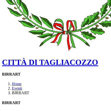
CITTÀ DI TAGLIACOZZO
BIRRART
Home
Eventi
BIRRART
BIRRART