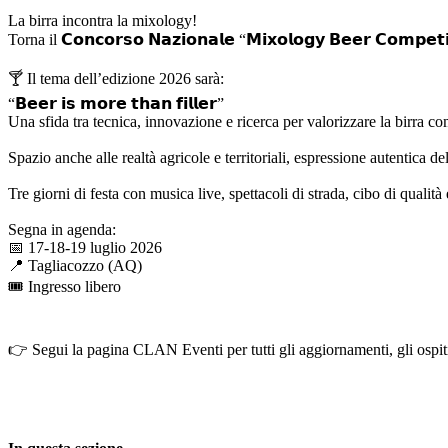
La birra incontra la mixology!
Torna il 𝗖𝗼𝗻𝗰𝗼𝗿𝘀𝗼 𝗡𝗮𝘇𝗶𝗼𝗻𝗮𝗹𝗲 “𝗠𝗶𝘅𝗼𝗹𝗼𝗴𝘆 𝗕𝗲𝗲𝗿 𝗖𝗼𝗺
🍸 Il tema dell’edizione 2026 sarà:
“𝗕𝗲𝗲𝗿 𝗶𝘀 𝗺𝗼𝗿𝗲 𝘁𝗵𝗮𝗻 𝗳𝗶𝗹𝗹𝗲𝗿”
Una sfida tra tecnica, innovazione e ricerca per valorizzare la birra c
Spazio anche alle realtà agricole e territoriali, espressione autentica de
Tre giorni di festa con musica live, spettacoli di strada, cibo di qualit
Segna in agenda:
📅 17-18-19 luglio 2026
📍 Tagliacozzo (AQ)
🎟️ Ingresso libero
👉 Segui la pagina CLAN Eventi per tutti gli aggiornamenti, gli ospiti