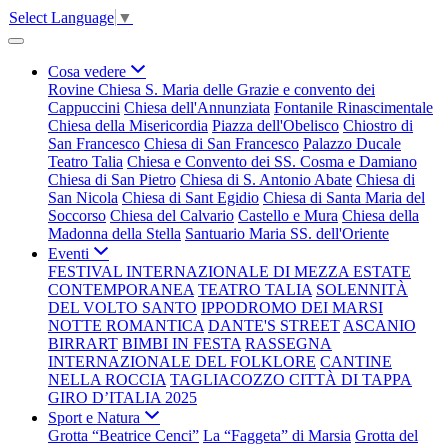
Select Language
▼
Cosa vedere
Rovine Chiesa S. Maria delle Grazie e convento dei
Cappuccini
Chiesa dell'Annunziata
Fontanile Rinascimentale
Chiesa della Misericordia
Piazza dell'Obelisco
Chiostro di
San Francesco
Chiesa di San Francesco
Palazzo Ducale
Teatro Talia
Chiesa e Convento dei SS. Cosma e Damiano
Chiesa di San Pietro
Chiesa di S. Antonio Abate
Chiesa di
San Nicola
Chiesa di Sant Egidio
Chiesa di Santa Maria del
Soccorso
Chiesa del Calvario
Castello e Mura
Chiesa della
Madonna della Stella
Santuario Maria SS. dell'Oriente
Eventi
FESTIVAL INTERNAZIONALE DI MEZZA ESTATE
CONTEMPORANEA
TEATRO TALIA
SOLENNITÀ
DEL VOLTO SANTO
IPPODROMO DEI MARSI
NOTTE ROMANTICA
DANTE'S STREET
ASCANIO
BIRRART
BIMBI IN FESTA
RASSEGNA
INTERNAZIONALE DEL FOLKLORE
CANTINE
NELLA ROCCIA
TAGLIACOZZO CITTÀ DI TAPPA
GIRO D’ITALIA 2025
Sport e Natura
Grotta “Beatrice Cenci”
La “Faggeta” di Marsia
Grotta del