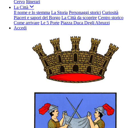
Cervo
Itinerari
La Città
Il nome e lo stemma
La Storia
Personaggi storici
Curiosità
Piaceri e sapori del Borgo
La Città da scoprire
Centro storico
Come arrivare
Le 5 Porte
Piazza Duca Degli Abruzzi
Accedi