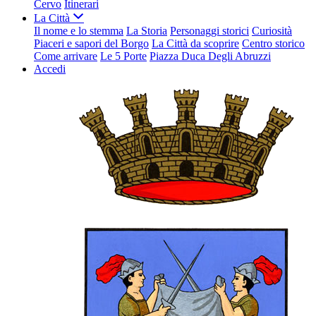
Cervo
Itinerari
La Città
Il nome e lo stemma
La Storia
Personaggi storici
Curiosità
Piaceri e sapori del Borgo
La Città da scoprire
Centro storico
Come arrivare
Le 5 Porte
Piazza Duca Degli Abruzzi
Accedi