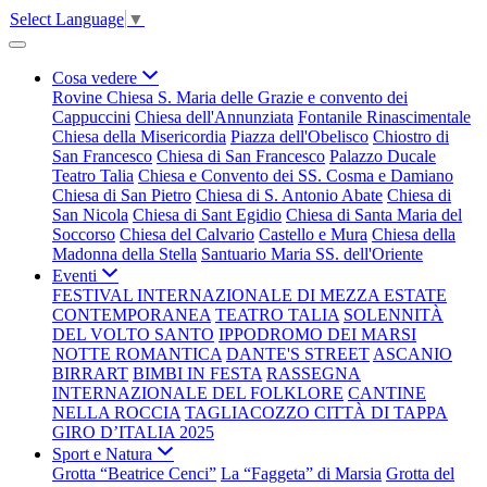
Select Language
▼
Cosa vedere
Rovine Chiesa S. Maria delle Grazie e convento dei
Cappuccini
Chiesa dell'Annunziata
Fontanile Rinascimentale
Chiesa della Misericordia
Piazza dell'Obelisco
Chiostro di
San Francesco
Chiesa di San Francesco
Palazzo Ducale
Teatro Talia
Chiesa e Convento dei SS. Cosma e Damiano
Chiesa di San Pietro
Chiesa di S. Antonio Abate
Chiesa di
San Nicola
Chiesa di Sant Egidio
Chiesa di Santa Maria del
Soccorso
Chiesa del Calvario
Castello e Mura
Chiesa della
Madonna della Stella
Santuario Maria SS. dell'Oriente
Eventi
FESTIVAL INTERNAZIONALE DI MEZZA ESTATE
CONTEMPORANEA
TEATRO TALIA
SOLENNITÀ
DEL VOLTO SANTO
IPPODROMO DEI MARSI
NOTTE ROMANTICA
DANTE'S STREET
ASCANIO
BIRRART
BIMBI IN FESTA
RASSEGNA
INTERNAZIONALE DEL FOLKLORE
CANTINE
NELLA ROCCIA
TAGLIACOZZO CITTÀ DI TAPPA
GIRO D’ITALIA 2025
Sport e Natura
Grotta “Beatrice Cenci”
La “Faggeta” di Marsia
Grotta del