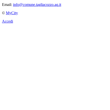
Email:
info@comune.tagliacozzo.aq.it
©
MyCity
Accedi